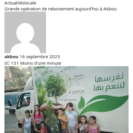
Actualités
locale
Grande opération de reboisement aujourd’hui à Akbou
Envoyer
akbou
16 septembre 2023
un
0
151
Moins d’une minute
courriel