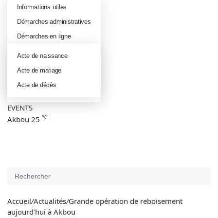
Informations utiles
Démarches administratives
Démarches en ligne
Acte de naissance
Acte de mariage
Acte de décès
EVENTS
℃
Akbou
25
Connexion
Article
Aléatoire
Sidebar
(barre
Switch
latérale)
skin
Rechercher
Accueil
/
Actualités
/
Grande opération de reboisement
aujourd’hui à Akbou