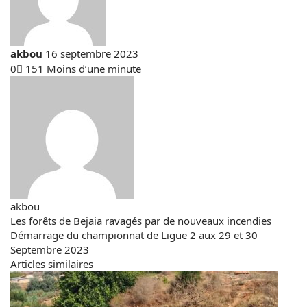
Envoyer
akbou
16 septembre 2023
un
0
151
Moins d’une minute
courriel
akbou
Website
Les
Les forêts de Bejaia ravagés par de nouveaux incendies
Démarrage
Démarrage du championnat de Ligue 2 aux 29 et 30
forêts
Septembre 2023
du
de
Articles similaires
championnat
Bejaia
de
ravagés
Ligue
par