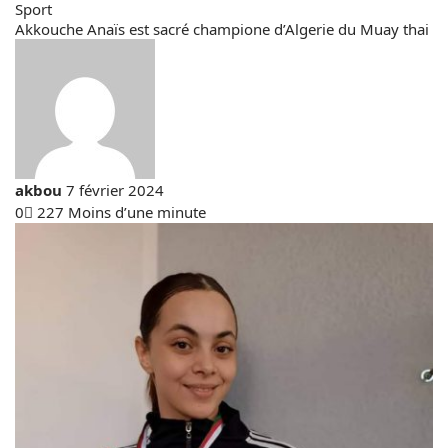
Sport
Akkouche Anaïs est sacré champione d’Algerie du Muay thai
Envoyer
akbou
7 février 2024
un
0
227
Moins d’une minute
Facebook
X
Linkedin
Tumblr
Pinterest
Reddit
VKontakte
Odnoklassniki
Pocket
courriel