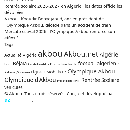
Rentrée scolaire 2026-2027 en Algérie : les dates officielles
dévoilées
Akbou : Khoudir Benadjaoud, ancien président de
l’Olympique Akbou, décède dans un accident de train
Mercato estival 2026 : l’Olympique Akbou renforce son
effectif
Tags
akbou
Akbou.net
Algérie
Actualité Algérie
Béjaïa
football algérien
boxe
Contribuables
Déclaration fiscale
JS
Olympique Akbou
Ligue 1 Mobilis
Kabylie
JS Saoura
OA
Olympique d'Akbou
Rentrée Scolaire
Protection civile
véhicules
© Akbou. Tous droits réservés. Conçu et développé par
DZ
CREATION
.
Facebook
X
WhatsApp
Telegram
Viber
Bouton
Facebook
X
YouTube
Instagram
retour
en
haut