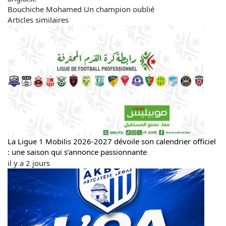
Bouchiche
Bouchiche Mohamed Un champion oublié
est
Articles similaires
Mohamed
sacré
Un
vice
champion
champion
oublié
d'Algérie
de
la
boxe
anglaise
La Ligue 1 Mobilis 2026-2027 dévoile son calendrier officiel
: une saison qui s’annonce passionnante
il y a 2 jours