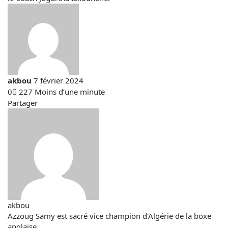
Envoyer
akbou
7 février 2024
un
0
227
Moins d’une minute
Facebook
X
Linkedin
Tumblr
Pinterest
Reddit
VKontakte
Odnoklassniki
Pocket
courriel
Partager
Facebook
X
Linkedin
Tumblr
Pinterest
Reddit
VKontakte
Odnoklassniki
Pocket
Partager
Imprimer
par
email
akbou
Website
Azzoug
Azzoug Samy est sacré vice champion d'Algérie de la boxe
anglaise
Samy