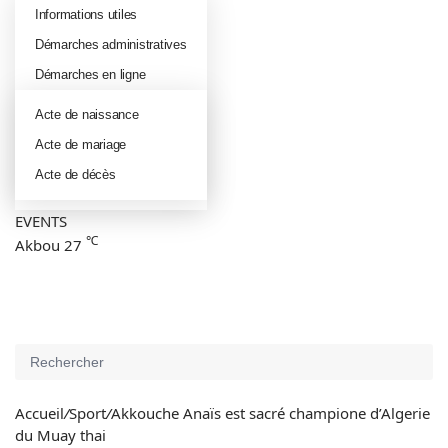
Informations utiles
Démarches administratives
Démarches en ligne
Acte de naissance
Acte de mariage
Acte de décès
EVENTS
℃
Akbou
27
Connexion
Article
Aléatoire
Sidebar
(barre
Switch
latérale)
skin
Rechercher
Accueil
/
Sport
/
Akkouche Anaïs est sacré champione d’Algerie
du Muay thai