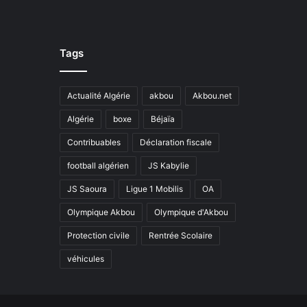
Tags
Actualité Algérie
akbou
Akbou.net
Algérie
boxe
Béjaïa
Contribuables
Déclaration fiscale
football algérien
JS Kabylie
JS Saoura
Ligue 1 Mobilis
OA
Olympique Akbou
Olympique d'Akbou
Protection civile
Rentrée Scolaire
véhicules