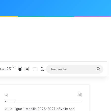
℃
25
Connexion
Article Aléatoire
Sidebar (barre latérale)
Switch skin
Reche
kbou
a
La Ligue 1 Mobilis 2026-2027 dévoile son