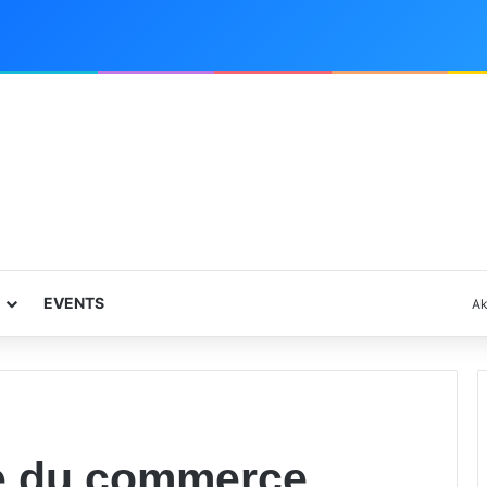
E
EVENTS
A
e du commerce