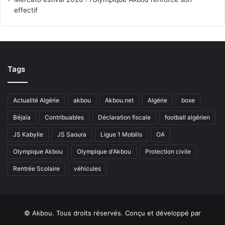
effectif
Tags
Actualité Algérie
akbou
Akbou.net
Algérie
boxe
Béjaïa
Contribuables
Déclaration fiscale
football algérien
JS Kabylie
JS Saoura
Ligue 1 Mobilis
OA
Olympique Akbou
Olympique d'Akbou
Protection civile
Rentrée Scolaire
véhicules
© Akbou. Tous droits réservés. Conçu et développé par